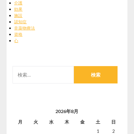
介護
効果
施設
認知症
非薬物療法
資格
心
検
索:
2026年8月
月
火
水
木
金
土
日
1
2