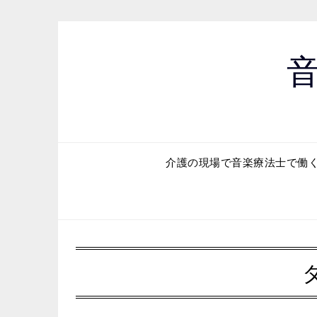
Skip
to
content
介護の現場で音楽療法士で働