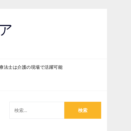
ア
療法士は介護の現場で活躍可能
検
索: